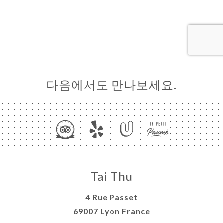
문
기
러
뷰
뉴
다음에서도 만나보세요.
론
도
락
Tai Thu
4 Rue Passet
69007 Lyon France