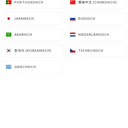
简体中文 (CHINESISCH)
简体中文 (CHINESISCH)
PORTUGIESISCH
PORTUGIESISCH
JAPANISCH
JAPANISCH
RUSSISCH
RUSSISCH
Marlene A. bewertete
M
5/5
ARABISCH
ARABISCH
NIEDERLÄNDISCH
NIEDERLÄNDISCH
Copieux et service attentif
17/06/2026
•
09:00
한국어 (KOREANISCH)
한국어 (KOREANISCH)
TSCHECHISCH
TSCHECHISCH
cheick K. bewertete
C
GRIECHISCH
GRIECHISCH
5/5
Qualité/prix incroyable . Moi et ma
compagne avons finis rassasié !
24/04/2026
•
09:57
Kévin G. bewertete
K
1/5
Une réservation pas prise en compte, on a