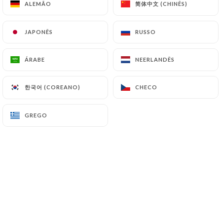
简体中文 (CHINÊS)
简体中文 (CHINÊS)
ALEMÃO
ALEMÃO
JAPONÊS
JAPONÊS
RUSSO
RUSSO
Marlene A. classificado
M
5/5
ÁRABE
ÁRABE
NEERLANDÊS
NEERLANDÊS
Copieux et service attentif
17/06/2026
•
09:00
한국어 (COREANO)
한국어 (COREANO)
CHECO
CHECO
cheick K. classificado
C
GREGO
GREGO
5/5
Qualité/prix incroyable . Moi et ma
compagne avons finis rassasié !
24/04/2026
•
09:57
Kévin G. classificado
K
1/5
Une réservation pas prise en compte, on a