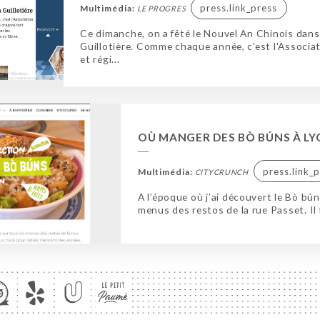
press.link_press
Multimédia:
LE PROGRES
Ce dimanche, on a fêté le Nouvel An Chinois dans 
Guillotière. Comme chaque année, c'est l'Associa
et régi...
OÙ MANGER DES BÒ BÚNS À LYO
press.link_
Multimédia:
CITYCRUNCH
A l’époque où j’ai découvert le Bò bún
menus des restos de la rue Passet. Il f