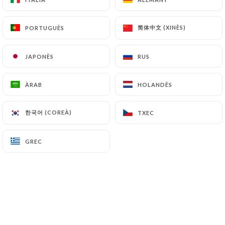
CA
MENÚ
简体中文 (XINÈS)
简体中文 (XINÈS)
PORTUGUÈS
PORTUGUÈS
JAPONÈS
JAPONÈS
RUS
RUS
ÀRAB
ÀRAB
HOLANDÈS
HOLANDÈS
/
INICI
PREMSA
Premsa
한국어 (COREÀ)
한국어 (COREÀ)
TXEC
TXEC
GREC
GREC