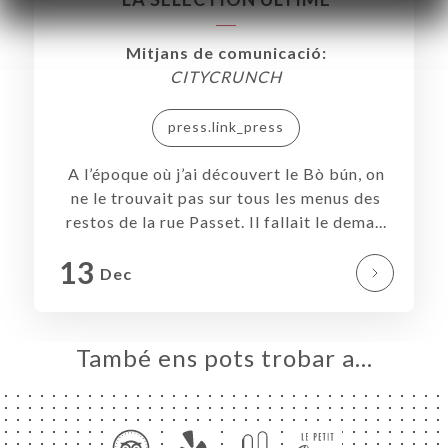
RTA
Mitjans de comunicació:
MSA
CITYCRUNCH
ACTAR
press.link_press
A l’époque où j’ai découvert le Bò bún, on
ne le trouvait pas sur tous les menus des
restos de la rue Passet. Il fallait le dema...
13
Dec
També ens pots trobar a…