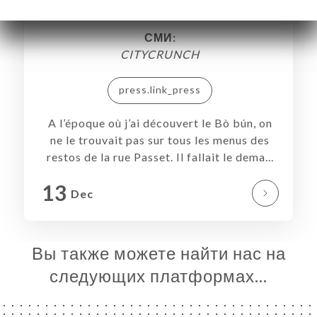
НЮ
СМИ:
ССА
CITYCRUNCH
ЬСЯ С
press.link_press
A l’époque où j’ai découvert le Bò bún, on
ne le trouvait pas sur tous les menus des
restos de la rue Passet. Il fallait le dema...
13
Dec
Вы также можете найти нас на
следующих платформах…