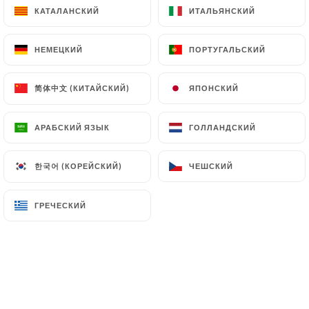
КАТАЛАНСКИЙ
КАТАЛАНСКИЙ
ИТАЛЬЯНСКИЙ
ИТАЛЬЯНСКИЙ
RU
МЕНЮ
НЕМЕЦКИЙ
НЕМЕЦКИЙ
ПОРТУГАЛЬСКИЙ
ПОРТУГАЛЬСКИЙ
简体中文 (КИТАЙСКИЙ)
简体中文 (КИТАЙСКИЙ)
ЯПОНСКИЙ
ЯПОНСКИЙ
/
ГЛАВНАЯ СТРАНИЦА
ПРЕССА
АРАБСКИЙ ЯЗЫК
АРАБСКИЙ ЯЗЫК
ГОЛЛАНДСКИЙ
ГОЛЛАНДСКИЙ
Пресса
한국어 (КОРЕЙСКИЙ)
한국어 (КОРЕЙСКИЙ)
ЧЕШСКИЙ
ЧЕШСКИЙ
ГРЕЧЕСКИЙ
ГРЕЧЕСКИЙ