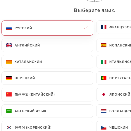
Выберите язык:
Выберите язык:
ФРАНЦУЗС
ФРАНЦУЗС
РУССКИЙ
РУССКИЙ
АНГЛИЙСКИЙ
АНГЛИЙСКИЙ
ИСПАНСКИ
ИСПАНСКИ
КАТАЛАНСКИЙ
КАТАЛАНСКИЙ
ИТАЛЬЯНС
ИТАЛЬЯНС
ДАТА ПУБЛИКАЦИИ 2017-12-13
OÙ MANGER DES BÒ BÚNS À
НЕМЕЦКИЙ
НЕМЕЦКИЙ
ПОРТУГАЛ
ПОРТУГАЛ
LYON ? LA SÉLECTION ULTIME
简体中文 (КИТАЙСКИЙ)
简体中文 (КИТАЙСКИЙ)
ЯПОНСКИЙ
ЯПОНСКИЙ
АРАБСКИЙ ЯЗЫК
АРАБСКИЙ ЯЗЫК
ГОЛЛАНДС
ГОЛЛАНДС
한국어 (КОРЕЙСКИЙ)
한국어 (КОРЕЙСКИЙ)
ЧЕШСКИЙ
ЧЕШСКИЙ