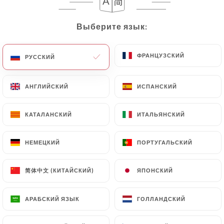
Заведение закрыто — откроется в 11:30
Выберите язык:
Выберите язык:
ФРАНЦУЗСКИЙ
ФРАНЦУЗСКИЙ
РУССКИЙ
РУССКИЙ
АНГЛИЙСКИЙ
АНГЛИЙСКИЙ
ИСПАНСКИЙ
ИСПАНСКИЙ
60 МНЕНИЙ
КАТАЛАНСКИЙ
КАТАЛАНСКИЙ
ИТАЛЬЯНСКИЙ
ИТАЛЬЯНСКИЙ
RESTAURANT VIETNAMIEN
НЕМЕЦКИЙ
НЕМЕЦКИЙ
ПОРТУГАЛЬСКИЙ
ПОРТУГАЛЬСКИЙ
4 Rue Passet
69007 Lyon France
简体中文 (КИТАЙСКИЙ)
简体中文 (КИТАЙСКИЙ)
ЯПОНСКИЙ
ЯПОНСКИЙ
АРАБСКИЙ ЯЗЫК
АРАБСКИЙ ЯЗЫК
ГОЛЛАНДСКИЙ
ГОЛЛАНДСКИЙ
Кто мы?