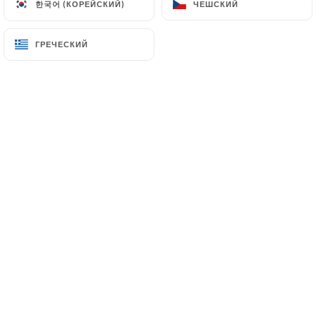
한국어 (КОРЕЙСКИЙ)
한국어 (КОРЕЙСКИЙ)
ЧЕШСКИЙ
ЧЕШСКИЙ
ГРЕЧЕСКИЙ
ГРЕЧЕСКИЙ
Tai Thu
est un excellent endroit pour
manger, avec un concept unique de la
restauration vietnamienne.
Nous vous invitons a venir déguster
notre large sélection de plats de
vietnamien, préparés avec passion par
notre chef.
Son cadre exceptionnel, et sa