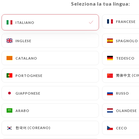
Seleziona la tua lingua:
Seleziona la tua lingua:
FRANCESE
FRANCESE
ITALIANO
ITALIANO
INGLESE
INGLESE
SPAGNOLO
SPAGNOLO
CATALANO
CATALANO
TEDESCO
TEDESCO
PUBBLICATO IL 2017-12-13
简体中文 (CIN
简体中文 (CIN
PORTOGHESE
PORTOGHESE
OÙ MANGER DES BÒ BÚNS À
LYON ? LA SÉLECTION ULTIME
GIAPPONESE
GIAPPONESE
RUSSO
RUSSO
ARABO
ARABO
OLANDESE
OLANDESE
한국어 (COREANO)
한국어 (COREANO)
CECO
CECO