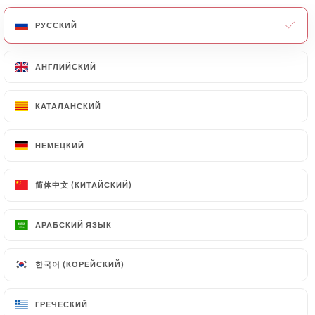
РУССКИЙ
РУССКИЙ
АНГЛИЙСКИЙ
АНГЛИЙСКИЙ
Ce dimanche, on a fêté le Nouvel An Chinois dans le
quartier de la Guillotière. Comme chaque année,
КАТАЛАНСКИЙ
КАТАЛАНСКИЙ
c'est l'Association des Chinois de Lyon et région
(ACLYR) qui organise les animations. Outre la
traditionnelle danse des dragons tant attendue
НЕМЕЦКИЙ
НЕМЕЦКИЙ
cette année par près de 7 000 personnes, les
démonstrations et la street-food proposées par les
简体中文 (КИТАЙСКИЙ)
简体中文 (КИТАЙСКИЙ)
commerçants ont rencontré un vif succès. Et cela
sans aucun stress malgré les événements sanitaires
АРАБСКИЙ ЯЗЫК
АРАБСКИЙ ЯЗЫК
en Chine.
한국어 (КОРЕЙСКИЙ)
한국어 (КОРЕЙСКИЙ)
press.link_press
ГРЕЧЕСКИЙ
ГРЕЧЕСКИЙ