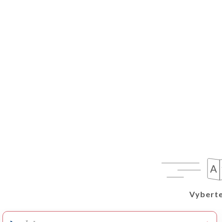
Vyberte
Vyberte