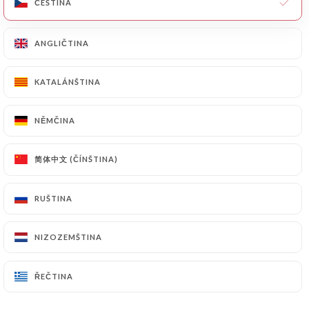
ČEŠTINA
ČEŠTINA
ANGLIČTINA
ANGLIČTINA
Ce dimanche, on a fêté le Nouvel An Chinois dans le
KATALÁNŠTINA
KATALÁNŠTINA
quartier de la Guillotière. Comme chaque année,
c'est l'Association des Chinois de Lyon et région
NĚMČINA
NĚMČINA
(ACLYR) qui organise les animations. Outre la
traditionnelle danse des dragons tant attendue
cette année par près de 7 000 personnes, les
简体中文 (ČÍNŠTINA)
简体中文 (ČÍNŠTINA)
démonstrations et la street-food proposées par les
commerçants ont rencontré un vif succès. Et cela
RUŠTINA
RUŠTINA
sans aucun stress malgré les événements sanitaires
en Chine.
NIZOZEMŠTINA
NIZOZEMŠTINA
press.link_press
ŘEČTINA
ŘEČTINA