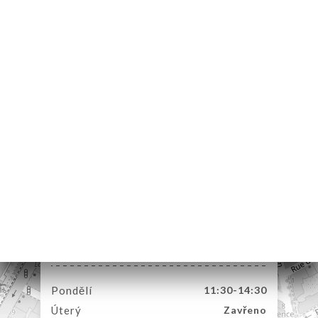
MŮ
VOVAT
DNAT
ERIE
ENZE
ÍDKA
SK
TAKT
4 Rue Passet
69007 Lyon France
Pondělí
11:30-14:30
Úterý
Zavřeno