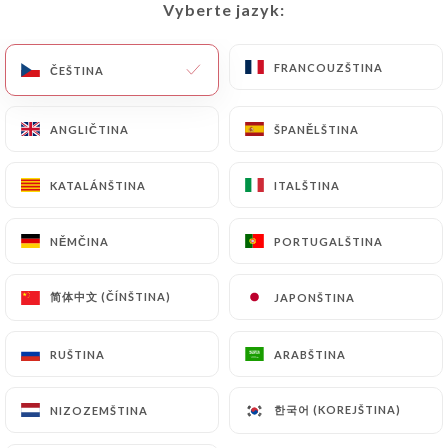
Vyberte jazyk:
Vyberte jazyk:
CS
NABÍDKA
FRANCOUZŠTINA
FRANCOUZŠTINA
ČEŠTINA
ČEŠTINA
ANGLIČTINA
ANGLIČTINA
ŠPANĚLŠTINA
ŠPANĚLŠTINA
/
DOMŮ
KONTAKT
KATALÁNŠTINA
KATALÁNŠTINA
ITALŠTINA
ITALŠTINA
Kontakt
NĚMČINA
NĚMČINA
PORTUGALŠTINA
PORTUGALŠTINA
简体中文 (ČÍNŠTINA)
简体中文 (ČÍNŠTINA)
JAPONŠTINA
JAPONŠTINA
RUŠTINA
RUŠTINA
ARABŠTINA
ARABŠTINA
Tai Thu
한국어 (KOREJŠTINA)
한국어 (KOREJŠTINA)
NIZOZEMŠTINA
NIZOZEMŠTINA