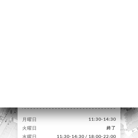
文
ャ
リ
ビ
ー
ニ
ー
レ
4 Rue Passet
69007 Lyon France
絡
月曜日
11:30-14:30
火曜日
終了
水曜日
11:30-14:30 / 18:00-22:00