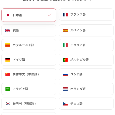
メニュー
JA
フランス語
フランス語
日本語
日本語
英語
英語
スペイン語
スペイン語
カタルーニャ語
カタルーニャ語
イタリア語
イタリア語
/
ホーム
連絡先
連絡先
ドイツ語
ドイツ語
ポルトガル語
ポルトガル語
简体中文（中国語）
简体中文（中国語）
ロシア語
ロシア語
アラビア語
アラビア語
オランダ語
オランダ語
한국어（韓国語）
한국어（韓国語）
チェコ語
チェコ語
Tai Thu