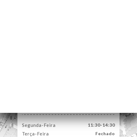
NA
AL
RVAR
IDO
ERIA
IAÇÃO
NU
ENSA
ACTO
4 Rue Passet
69007 Lyon France
Segunda-Feira
11:30-14:30
Terça-Feira
Fechado