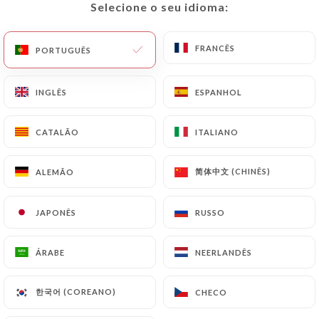
Selecione o seu idioma:
Selecione o seu idioma:
PT
MENU
FRANCÊS
FRANCÊS
PORTUGUÊS
PORTUGUÊS
INGLÊS
INGLÊS
ESPANHOL
ESPANHOL
/
PÁGINA INICIAL
CONTACTO
CATALÃO
CATALÃO
ITALIANO
ITALIANO
Contacto
简体中文 (CHINÊS)
简体中文 (CHINÊS)
ALEMÃO
ALEMÃO
JAPONÊS
JAPONÊS
RUSSO
RUSSO
ÁRABE
ÁRABE
NEERLANDÊS
NEERLANDÊS
Tai Thu
한국어 (COREANO)
한국어 (COREANO)
CHECO
CHECO