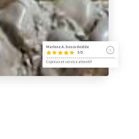
Marlene A. beoordeelde
5/5
Copieux et service attentif