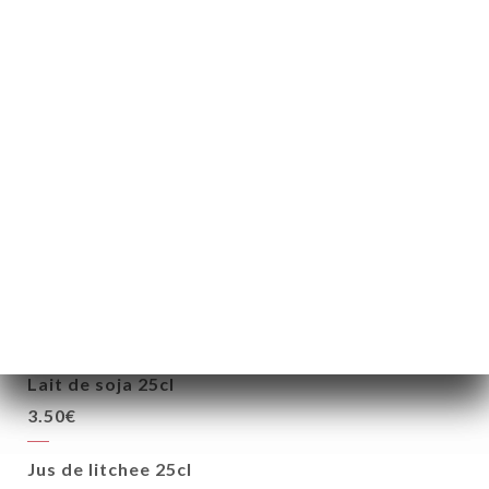
Litchee
fruit asiatique
4.00€
BOISSONS FRAICHES
Coca-Cola, Coca-Cola light 33cl
3.50€
Lait de soja 25cl
3.50€
Jus de litchee 25cl