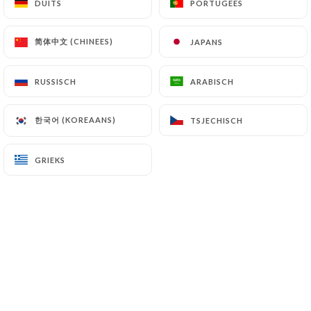
DUITS
DUITS
PORTUGEES
PORTUGEES
Bo bun aux calamar
14.90€
简体中文 (CHINEES)
简体中文 (CHINEES)
JAPANS
JAPANS
RUSSISCH
RUSSISCH
ARABISCH
ARABISCH
PLATS
한국어 (KOREAANS)
한국어 (KOREAANS)
TSJECHISCH
TSJECHISCH
Nouilles
GRIEKS
GRIEKS
Nouilles sautées végétarien
13.00€
Nouilles sautées au poulet
13.00€
Nouilles sautées au bœuf
13.00€