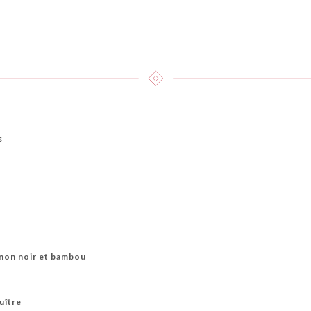
s
non noir et bambou
uître