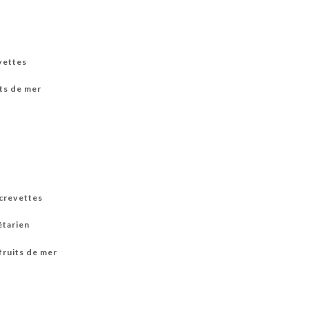
vettes
its de mer
 crevettes
étarien
fruits de mer