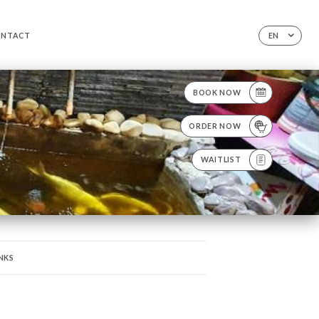
ONTACT
EN
BOOK NOW
ORDER NOW
WAITLIST
NKS