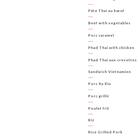
Pâte Thai au bœuf
Beef with vegetables
Porc caramel
Phad Thai with chicken
Phad Thai aux crevettes
Sandwich Vietnamien
Porc Xa Xiu
Porc grillé
Poulet frit
Riz
Rice Grilled Pork