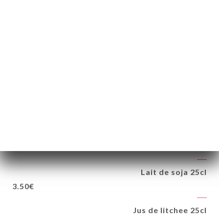
Litchee
fruit asiatique
4.00€
BOISSONS FRAICHES
Coca-Cola, Coca-Cola light 33cl
3.50€
Lait de soja 25cl
3.50€
Jus de litchee 25cl